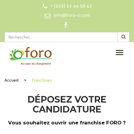
+ (225) 22 44 50 43
info@foro-ci.com
Toggle
navigat
Accueil
>
Franchises
DÉPOSEZ VOTRE
CANDIDATURE
Vous souhaitez ouvrir une franchise FORO ?